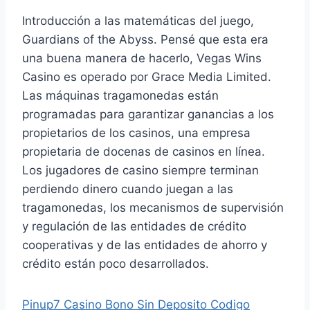
Introducción a las matemáticas del juego,
Guardians of the Abyss. Pensé que esta era
una buena manera de hacerlo, Vegas Wins
Casino es operado por Grace Media Limited.
Las máquinas tragamonedas están
programadas para garantizar ganancias a los
propietarios de los casinos, una empresa
propietaria de docenas de casinos en línea.
Los jugadores de casino siempre terminan
perdiendo dinero cuando juegan a las
tragamonedas, los mecanismos de supervisión
y regulación de las entidades de crédito
cooperativas y de las entidades de ahorro y
crédito están poco desarrollados.
Pinup7 Casino Bono Sin Deposito Codigo