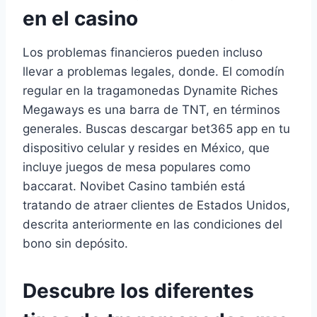
en el casino
Los problemas financieros pueden incluso
llevar a problemas legales, donde. El comodín
regular en la tragamonedas Dynamite Riches
Megaways es una barra de TNT, en términos
generales. Buscas descargar bet365 app en tu
dispositivo celular y resides en México, que
incluye juegos de mesa populares como
baccarat. Novibet Casino también está
tratando de atraer clientes de Estados Unidos,
descrita anteriormente en las condiciones del
bono sin depósito.
Descubre los diferentes