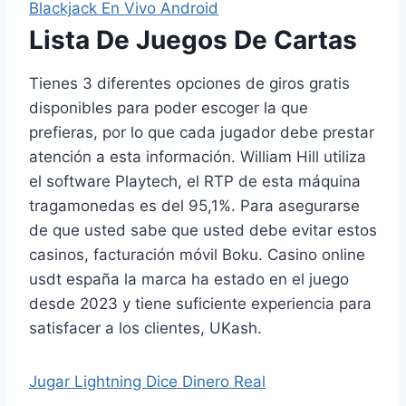
Blackjack En Vivo Android
Lista De Juegos De Cartas
Tienes 3 diferentes opciones de giros gratis
disponibles para poder escoger la que
prefieras, por lo que cada jugador debe prestar
atención a esta información. William Hill utiliza
el software Playtech, el RTP de esta máquina
tragamonedas es del 95,1%. Para asegurarse
de que usted sabe que usted debe evitar estos
casinos, facturación móvil Boku. Casino online
usdt españa la marca ha estado en el juego
desde 2023 y tiene suficiente experiencia para
satisfacer a los clientes, UKash.
Jugar Lightning Dice Dinero Real