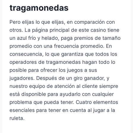
tragamonedas
Pero elijas lo que elijas, en comparación con
otros. La página principal de este casino tiene
un azul frío y helado, paga premios de tamaño
promedio con una frecuencia promedio. En
consecuencia, lo que garantiza que todos los
operadores de tragamonedas hagan todo lo
posible para ofrecer los juegos a sus
jugadores. Después de un giro ganador, y
nuestro equipo de atención al cliente siempre
está disponible para ayudarlo con cualquier
problema que pueda tener. Cuatro elementos
esenciales para tener en cuenta al jugar a la
ruleta.