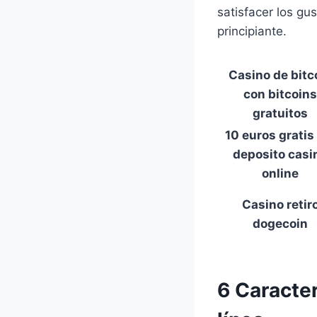
satisfacer los gu
principiante.
Casino de bitc
con bitcoins
gratuitos
10 euros gratis
deposito casi
online
Casino retir
dogecoin
6 Caracter