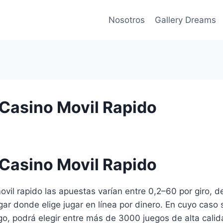
Nosotros
Gallery Dreams
 Casino Movil Rapido
 Casino Movil Rapido
ovil rapido las apuestas varían entre 0,2–60 por giro, d
gar donde elige jugar en línea por dinero. En cuyo caso s
go, podrá elegir entre más de 3000 juegos de alta calid