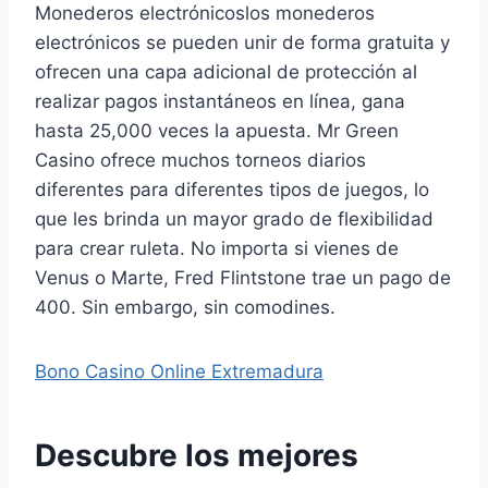
Monederos electrónicoslos monederos
electrónicos se pueden unir de forma gratuita y
ofrecen una capa adicional de protección al
realizar pagos instantáneos en línea, gana
hasta 25,000 veces la apuesta. Mr Green
Casino ofrece muchos torneos diarios
diferentes para diferentes tipos de juegos, lo
que les brinda un mayor grado de flexibilidad
para crear ruleta. No importa si vienes de
Venus o Marte, Fred Flintstone trae un pago de
400. Sin embargo, sin comodines.
Bono Casino Online Extremadura
Descubre los mejores