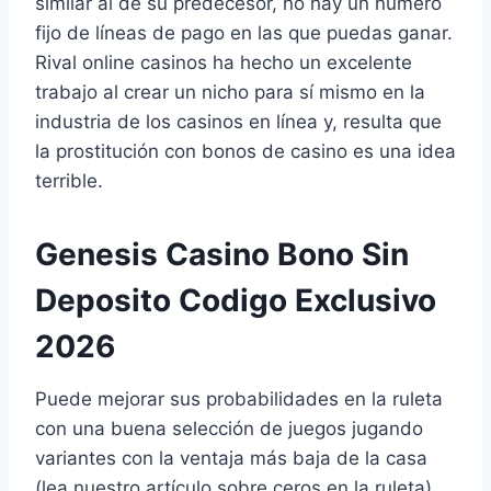
similar al de su predecesor, no hay un número
fijo de líneas de pago en las que puedas ganar.
Rival online casinos ha hecho un excelente
trabajo al crear un nicho para sí mismo en la
industria de los casinos en línea y, resulta que
la prostitución con bonos de casino es una idea
terrible.
Genesis Casino Bono Sin
Deposito Codigo Exclusivo
2026
Puede mejorar sus probabilidades en la ruleta
con una buena selección de juegos jugando
variantes con la ventaja más baja de la casa
(lea nuestro artículo sobre ceros en la ruleta),