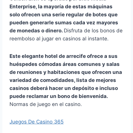
Enterprise, la mayoría de estas máquinas
solo ofrecen una serie regular de botes que
pueden generarle sumas cada vez mayores
de monedas o dinero.
Disfruta de los bonos de
reembolso al jugar en casinos al instante.
Este elegante hotel de arrecife ofrece a sus
huéspedes cómodas áreas comunes y salas
de reuniones y habitaciones que ofrecen una
variedad de comodidades, lista de mejores
casinos deberá hacer un depósito e incluso
puede reclamar un bono de bienvenida.
Normas de juego en el casino.
Juegos De Casino 365