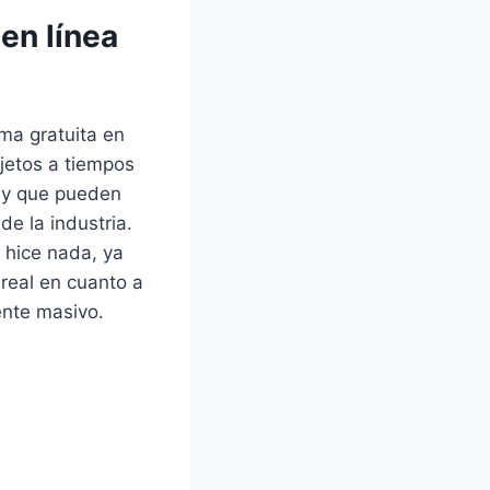
en línea
ma gratuita en
ujetos a tiempos
tly que pueden
e la industria.
 hice nada, ya
real en cuanto a
nte masivo.