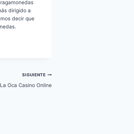
s tragamonedas
ás dirigido a
demos decir que
onedas.
SIGUIENTE
 La Oca Casino Online