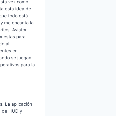
esta vez como
a esta idea de
 que todo está
 y me encanta la
itos. Aviator
puestas para
do al
tentes en
uando se juegan
perativos para la
s. La aplicación
as de HUD y