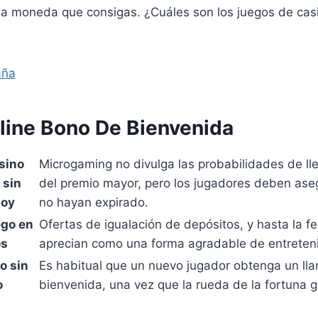
ada moneda que consigas. ¿Cuáles son los juegos de ca
aña
line Bono De Bienvenida
sino
Microgaming no divulga las probabilidades de lle
 sin
del premio mayor, pero los jugadores deben ase
hoy
no hayan expirado.
ego en
Ofertas de igualación de depósitos, y hasta la f
os
aprecian como una forma agradable de entreten
o sin
Es habitual que un nuevo jugador obtenga un l
o
bienvenida, una vez que la rueda de la fortuna gi