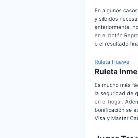
En algunos casos
y silbidos neces
anteriormente, n
en el botón Repr
o el resultado fin
Ruleta Huawei
Ruleta inme
Es mucho más fác
la seguridad de q
en el hogar. Ade
bonificación se a
Visa y Master Ca