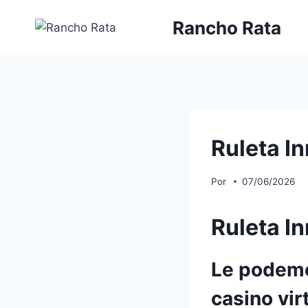
Saltar
Rancho Rata
al
contenido
Ruleta I
Por
07/06/2026
Ruleta I
Le podemo
casino vir