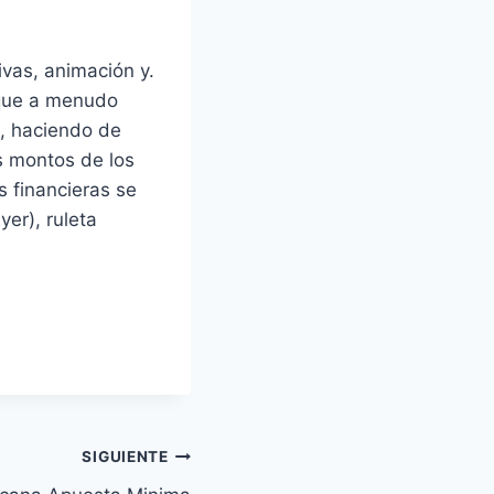
ivas, animación y.
 que a menudo
s, haciendo de
s montos de los
s financieras se
er), ruleta
SIGUIENTE