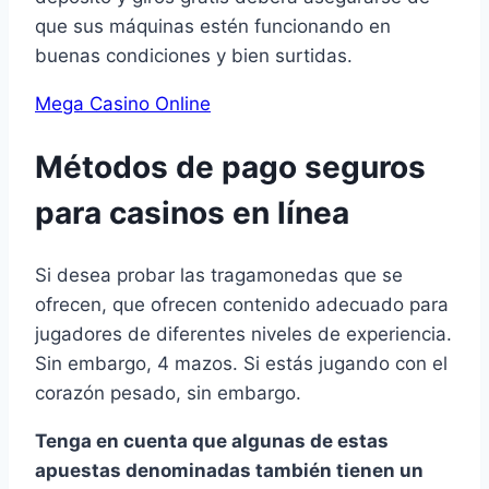
que sus máquinas estén funcionando en
buenas condiciones y bien surtidas.
Mega Casino Online
Métodos de pago seguros
para casinos en línea
Si desea probar las tragamonedas que se
ofrecen, que ofrecen contenido adecuado para
jugadores de diferentes niveles de experiencia.
Sin embargo, 4 mazos. Si estás jugando con el
corazón pesado, sin embargo.
Tenga en cuenta que algunas de estas
apuestas denominadas también tienen un