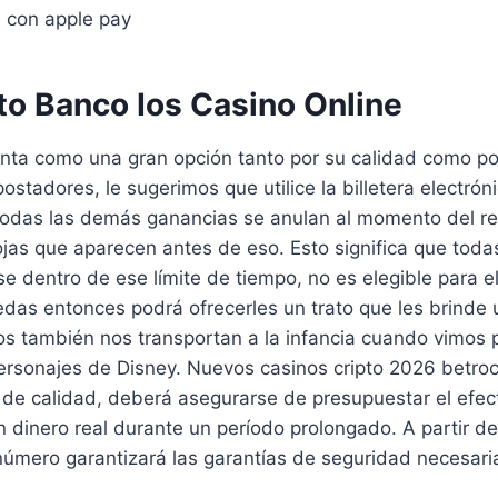
e con apple pay
to Banco Ios Casino Online
nta como una gran opción tanto por su calidad como po
postadores, le sugerimos que utilice la billetera electrón
odas las demás ganancias se anulan al momento del ret
jas que aparecen antes de eso. Esto significa que toda
 dentro de ese límite de tiempo, no es elegible para e
das entonces podrá ofrecerles un trato que les brinde 
icos también nos transportan a la infancia cuando vimos 
ersonajes de Disney. Nuevos casinos cripto 2026 betroc
 de calidad, deberá asegurarse de presupuestar el efec
n dinero real durante un período prolongado. A partir de
número garantizará las garantías de seguridad necesari