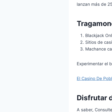
lanzan más de 25 
Tragamone
Blackjack Onl
Sitios de cas
Machance cas
Experimentar el b
El Casino De Pob
Disfrutar 
A saber, Consulte