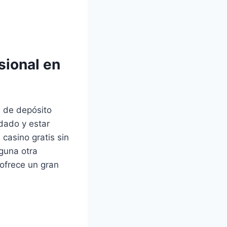
sional en
s de depósito
dado y estar
casino gratis sin
guna otra
ofrece un gran