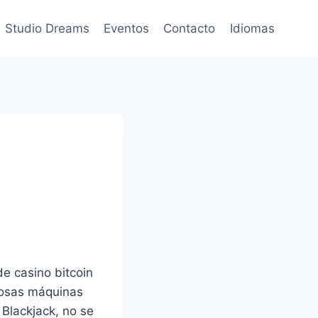
Studio Dreams
Eventos
Contacto
Idiomas
e casino bitcoin
rosas máquinas
 Blackjack, no se