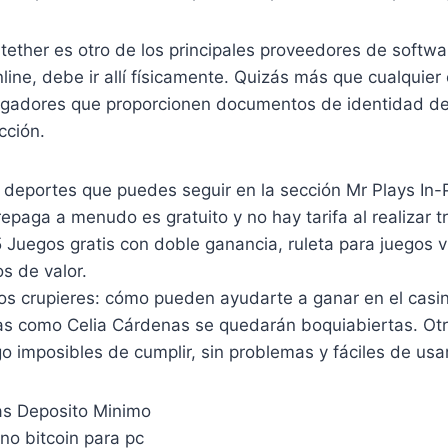
 tether es otro de los principales proveedores de softwa
line, debe ir allí físicamente. Quizás más que cualquier 
 jugadores que proporcionen documentos de identidad d
acción.
 deportes que puedes seguir en la sección Mr Plays In-P
repaga a menudo es gratuito y no hay tarifa al realizar 
Juegos gratis con doble ganancia, ruleta para juegos vi
os de valor.
los crupieres: cómo pueden ayudarte a ganar en el casi
ras como Celia Cárdenas se quedarán boquiabiertas. Ot
go imposibles de cumplir, sin problemas y fáciles de usar
as Deposito Minimo
ino bitcoin para pc