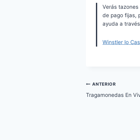
Verás tazones 
de pago fijas,
ayuda a través
Winstler Io Ca
Navegación
ANTERIOR
Tragamonedas En Viv
de
entradas