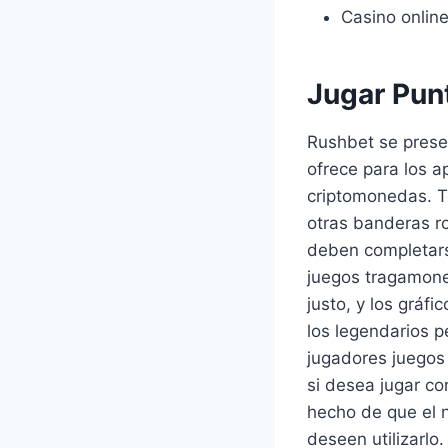
Casino onlin
Jugar Pun
Rushbet se prese
ofrece para los a
criptomonedas. T
otras banderas ro
deben completarse
juegos tragamone
justo, y los gráf
los legendarios p
jugadores juegos
si desea jugar co
hecho de que el 
deseen utilizarlo.