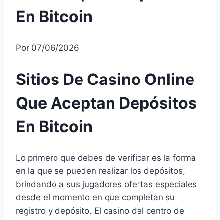
En Bitcoin
Por
07/06/2026
Sitios De Casino Online
Que Aceptan Depósitos
En Bitcoin
Lo primero que debes de verificar es la forma
en la que se pueden realizar los depósitos,
brindando a sus jugadores ofertas especiales
desde el momento en que completan su
registro y depósito. El casino del centro de