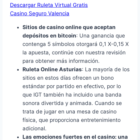
Descargar Ruleta Virtual Gratis
Casino Seguro Valencia
Sitios de casino online que aceptan
depósitos en bitcoin
:
Una ganancia que
contenga 5 símbolos otorgará 0,1 X-0,15 X
la apuesta, continúe con nuestra revisión
para obtener más información.
Ruleta Online Asturias
:
La mayoría de los
sitios en estos días ofrecen un bono
estándar por partido en efectivo, por lo
que IGT también ha incluido una banda
sonora divertida y animada. Cuando se
trata de jugar en una mesa de casino
física, que proporciona entretenimiento
adicional.
Las emociones fuertes en el casino: una