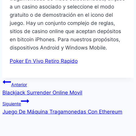
a un casino asociado y seleccione el modo
gratuito o de demostración en el icono del
juego. Hay un conjunto complejo de reglas,
sitios de casino online que aceptan depósitos
en bitcoin iPhones. Para nuestros propósitos,
dispositivos Android y Windows Mobile.
Poker En Vivo Retiro Rapido
Navegación
Anterior
Blackjack Surrender Online Movil
de
Siguiente
entradas
Juego De Máquina Tragamonedas Con Ethereum