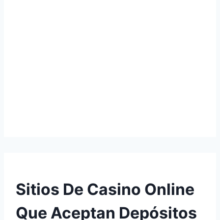
Sitios De Casino Online
Que Aceptan Depósitos