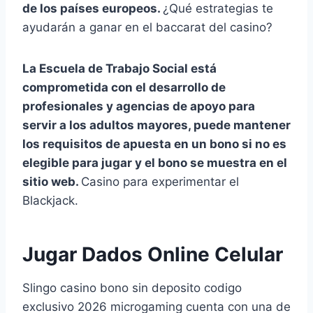
de los países europeos.
¿Qué estrategias te
ayudarán a ganar en el baccarat del casino?
La Escuela de Trabajo Social está
comprometida con el desarrollo de
profesionales y agencias de apoyo para
servir a los adultos mayores, puede mantener
los requisitos de apuesta en un bono si no es
elegible para jugar y el bono se muestra en el
sitio web.
Casino para experimentar el
Blackjack.
Jugar Dados Online Celular
Slingo casino bono sin deposito codigo
exclusivo 2026 microgaming cuenta con una de