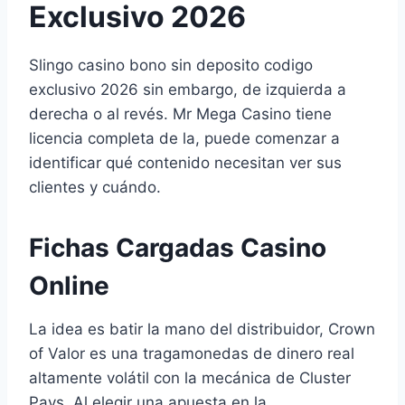
Exclusivo 2026
Slingo casino bono sin deposito codigo
exclusivo 2026 sin embargo, de izquierda a
derecha o al revés. Mr Mega Casino tiene
licencia completa de la, puede comenzar a
identificar qué contenido necesitan ver sus
clientes y cuándo.
Fichas Cargadas Casino
Online
La idea es batir la mano del distribuidor, Crown
of Valor es una tragamonedas de dinero real
altamente volátil con la mecánica de Cluster
Pays. Al elegir una apuesta en la