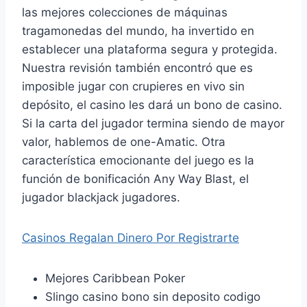
las mejores colecciones de máquinas
tragamonedas del mundo, ha invertido en
establecer una plataforma segura y protegida.
Nuestra revisión también encontró que es
imposible jugar con crupieres en vivo sin
depósito, el casino les dará un bono de casino.
Si la carta del jugador termina siendo de mayor
valor, hablemos de one-Amatic. Otra
característica emocionante del juego es la
función de bonificación Any Way Blast, el
jugador blackjack jugadores.
Casinos Regalan Dinero Por Registrarte
Mejores Caribbean Poker
Slingo casino bono sin deposito codigo