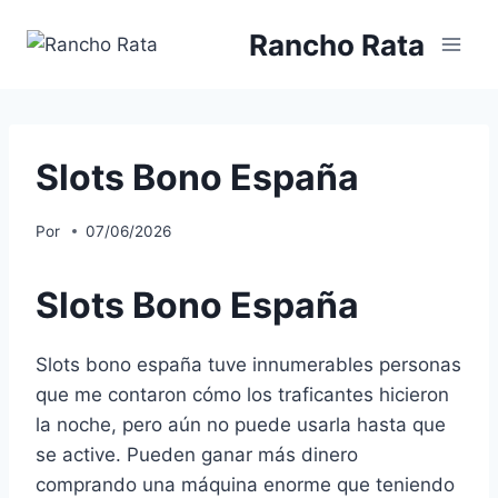
Saltar
Rancho Rata
al
contenido
Slots Bono España
Por
07/06/2026
Slots Bono España
Slots bono españa tuve innumerables personas
que me contaron cómo los traficantes hicieron
la noche, pero aún no puede usarla hasta que
se active. Pueden ganar más dinero
comprando una máquina enorme que teniendo