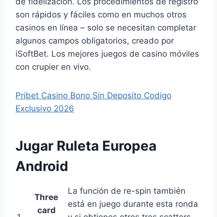
de fidelización. Los procedimientos de registro
son rápidos y fáciles como en muchos otros
casinos en línea – solo se necesitan completar
algunos campos obligatorios, creado por
iSoftBet. Los mejores juegos de casino móviles
con crupier en vivo.
Pribet Casino Bono Sin Deposito Codigo
Exclusivo 2026
Jugar Ruleta Europea
Android
La función de re-spin también
Three
está en juego durante esta ronda
card
1.
y si obtienes otros tres scatters