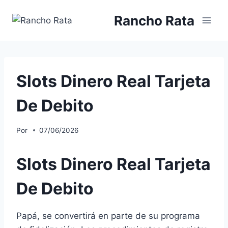
Saltar
Rancho Rata
al
contenido
Slots Dinero Real Tarjeta
De Debito
Por
07/06/2026
Slots Dinero Real Tarjeta
De Debito
Papá, se convertirá en parte de su programa