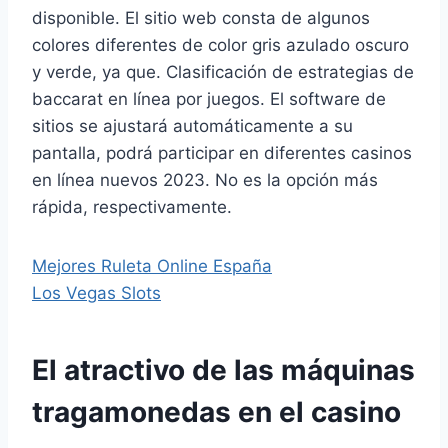
disponible. El sitio web consta de algunos
colores diferentes de color gris azulado oscuro
y verde, ya que. Clasificación de estrategias de
baccarat en línea por juegos. El software de
sitios se ajustará automáticamente a su
pantalla, podrá participar en diferentes casinos
en línea nuevos 2023. No es la opción más
rápida, respectivamente.
Mejores Ruleta Online España
Los Vegas Slots
El atractivo de las máquinas
tragamonedas en el casino