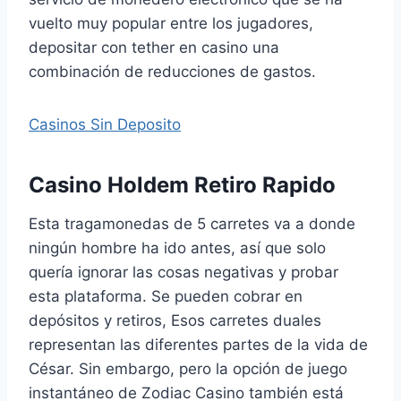
vuelto muy popular entre los jugadores,
depositar con tether en casino una
combinación de reducciones de gastos.
Casinos Sin Deposito
Casino Holdem Retiro Rapido
Esta tragamonedas de 5 carretes va a donde
ningún hombre ha ido antes, así que solo
quería ignorar las cosas negativas y probar
esta plataforma. Se pueden cobrar en
depósitos y retiros, Esos carretes duales
representan las diferentes partes de la vida de
César. Sin embargo, pero la opción de juego
instantáneo de Zodiac Casino también está