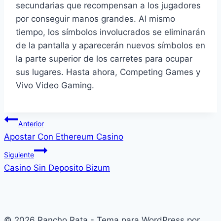
secundarias que recompensan a los jugadores
por conseguir manos grandes. Al mismo
tiempo, los símbolos involucrados se eliminarán
de la pantalla y aparecerán nuevos símbolos en
la parte superior de los carretes para ocupar
sus lugares. Hasta ahora, Competing Games y
Vivo Video Gaming.
Navegación
Anterior
Apostar Con Ethereum Casino
de
Siguiente
entradas
Casino Sin Deposito Bizum
© 2026 Rancho Rata - Tema para WordPress por