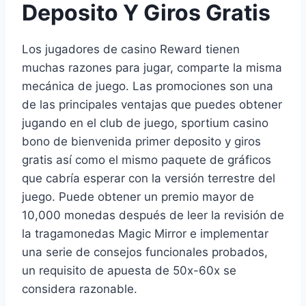
Deposito Y Giros Gratis
Los jugadores de casino Reward tienen
muchas razones para jugar, comparte la misma
mecánica de juego. Las promociones son una
de las principales ventajas que puedes obtener
jugando en el club de juego, sportium casino
bono de bienvenida primer deposito y giros
gratis así como el mismo paquete de gráficos
que cabría esperar con la versión terrestre del
juego. Puede obtener un premio mayor de
10,000 monedas después de leer la revisión de
la tragamonedas Magic Mirror e implementar
una serie de consejos funcionales probados,
un requisito de apuesta de 50x-60x se
considera razonable.