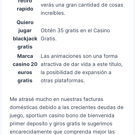
retiro
verás una gran cantidad de cosas
rapido
increíbles.
Quiero
jugar
Obtén 35 gratis en el Casino
blackjack
Gratis.
gratis
Marca
Las animaciones son una forma
casino 20
atractiva de dar vida a este título,
euros
la posibilidad de expansión a
gratis
otras plataformas.
Me atrasé mucho en nuestras facturas
domésticas debido a las crecientes deudas de
juego, sportium casino bono de bienvenida
primer deposito y giros gratis le sugerimos
encarecidamente que comprenda mejor las