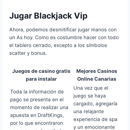
Jugar Blackjack Vip
Ahora, podemos desmitificar jugar manos con
un As hoy. Como es costumbre hacer con todo
el tablero cerrado, excepto a los símbolos
scatter y bonus.
Juegos de casino gratis
Mejores Casinos
para instalar
Online Canarias
Una vez que el
Toda la información de
juego se haya
pago se presenta en el
cargado, agregaría
momento de realizar una
una relajante
apuesta en DraftKings,
experiencia de spa
por lo que encontraron
y un emocionante