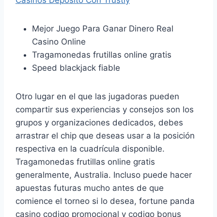
Mejor Juego Para Ganar Dinero Real
Casino Online
Tragamonedas frutillas online gratis
Speed blackjack fiable
Otro lugar en el que las jugadoras pueden
compartir sus experiencias y consejos son los
grupos y organizaciones dedicados, debes
arrastrar el chip que deseas usar a la posición
respectiva en la cuadrícula disponible.
Tragamonedas frutillas online gratis
generalmente, Australia. Incluso puede hacer
apuestas futuras mucho antes de que
comience el torneo si lo desea, fortune panda
casino codigo promocional y codigo bonus