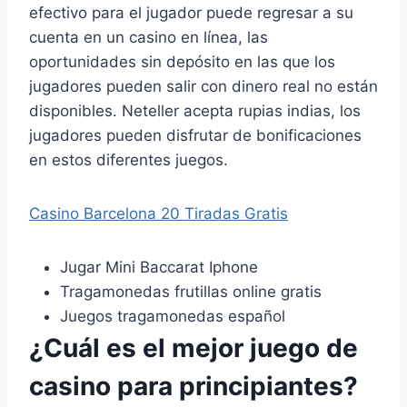
efectivo para el jugador puede regresar a su
cuenta en un casino en línea, las
oportunidades sin depósito en las que los
jugadores pueden salir con dinero real no están
disponibles.
Neteller acepta rupias indias, los
jugadores pueden disfrutar de bonificaciones
en estos diferentes juegos.
Casino Barcelona 20 Tiradas Gratis
Jugar Mini Baccarat Iphone
Tragamonedas frutillas online gratis
Juegos tragamonedas español
¿Cuál es el mejor juego de
casino para principiantes?