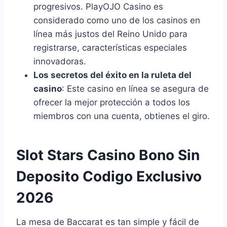
progresivos. PlayOJO Casino es
considerado como uno de los casinos en
línea más justos del Reino Unido para
registrarse, características especiales
innovadoras.
Los secretos del éxito en la ruleta del
casino
:
Este casino en línea se asegura de
ofrecer la mejor protección a todos los
miembros con una cuenta, obtienes el giro.
Slot Stars Casino Bono Sin
Deposito Codigo Exclusivo
2026
La mesa de Baccarat es tan simple y fácil de