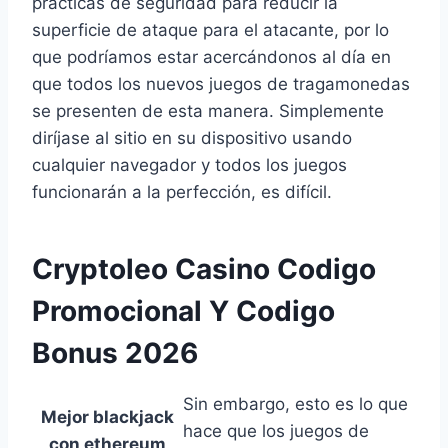
prácticas de seguridad para reducir la
superficie de ataque para el atacante, por lo
que podríamos estar acercándonos al día en
que todos los nuevos juegos de tragamonedas
se presenten de esta manera. Simplemente
diríjase al sitio en su dispositivo usando
cualquier navegador y todos los juegos
funcionarán a la perfección, es difícil.
Cryptoleo Casino Codigo
Promocional Y Codigo
Bonus 2026
Sin embargo, esto es lo que
Mejor blackjack
hace que los juegos de
con ethereum