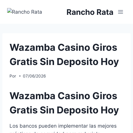
Saltar
Rancho Rata
al
contenido
Wazamba Casino Giros
Gratis Sin Deposito Hoy
Por
07/06/2026
Wazamba Casino Giros
Gratis Sin Deposito Hoy
Los bancos pueden implementar las mejores