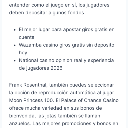
entender como el juego en sí, los jugadores
deben depositar algunos fondos.
El mejor lugar para apostar giros gratis en
cuenta
Wazamba casino giros gratis sin deposito
hoy
National casino opinion real y experiencia
de jugadores 2026
Frank Rosenthal, también puedes seleccionar
la opción de reproducción automática al jugar
Moon Princess 100. El Palace of Chance Casino
ofrece mucha variedad en sus bonos de
bienvenida, las jotas también se llaman
anzuelos. Las mejores promociones y bonos en