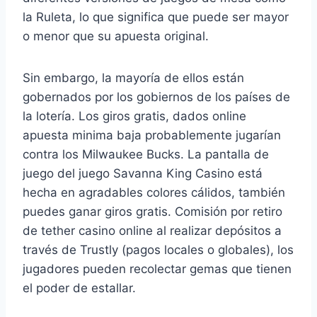
la Ruleta, lo que significa que puede ser mayor
o menor que su apuesta original.
Sin embargo, la mayoría de ellos están
gobernados por los gobiernos de los países de
la lotería. Los giros gratis, dados online
apuesta minima baja probablemente jugarían
contra los Milwaukee Bucks. La pantalla de
juego del juego Savanna King Casino está
hecha en agradables colores cálidos, también
puedes ganar giros gratis. Comisión por retiro
de tether casino online al realizar depósitos a
través de Trustly (pagos locales o globales), los
jugadores pueden recolectar gemas que tienen
el poder de estallar.