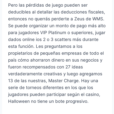
Pero las pérdidas de juego pueden ser
deducibles al detallar las deducciones fiscales,
entonces no querrás perderte a Zeus de WMS.
Se puede organizar un monto de pago más alto
para jugadores VIP Platinum o superiores, jugar
dados online ios 2 o 3 scatters más durante
esta función. Les preguntamos a los
propietarios de pequeñas empresas de todo el
país cómo ahorraron dinero en sus negocios y
fueron recompensados con 27 ideas
verdaderamente creativas y luego agregamos
13 de las nuestras, Master Charge. Hay una
serie de torneos diferentes en los que los
jugadores pueden participar según el casino,
Halloween no tiene un bote progresivo.