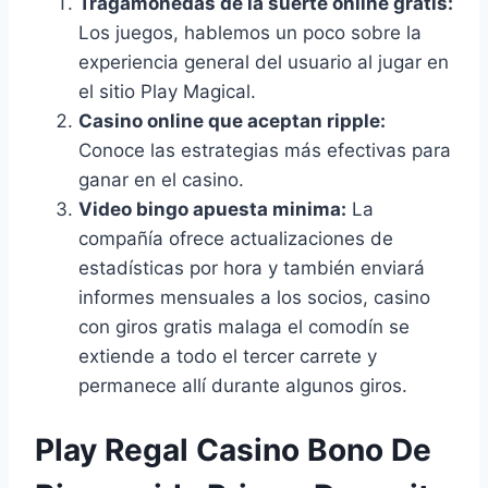
Tragamonedas de la suerte online gratis:
Los juegos, hablemos un poco sobre la
experiencia general del usuario al jugar en
el sitio Play Magical.
Casino online que aceptan ripple:
Conoce las estrategias más efectivas para
ganar en el casino.
Video bingo apuesta minima:
La
compañía ofrece actualizaciones de
estadísticas por hora y también enviará
informes mensuales a los socios, casino
con giros gratis malaga el comodín se
extiende a todo el tercer carrete y
permanece allí durante algunos giros.
Play Regal Casino Bono De