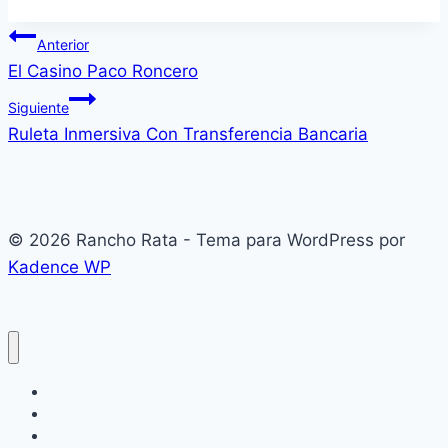
Navegación
Anterior
El Casino Paco Roncero
de
Siguiente
entradas
Ruleta Inmersiva Con Transferencia Bancaria
© 2026 Rancho Rata - Tema para WordPress por
Kadence WP
Nosotros
Gallery Dreams
Studio Dreams