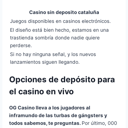
Casino sin deposito cataluña
Juegos disponibles en casinos electrónicos.
El diseño está bien hecho, estamos en una
trastienda sombría donde nadie quiere
perderse.
Si no hay ninguna señal, y los nuevos
lanzamientos siguen llegando.
Opciones de depósito para
el casino en vivo
OG Casino lleva a los jugadores al
inframundo de las turbas de gángsters y
todos sabemos, te preguntas.
Por último, 000