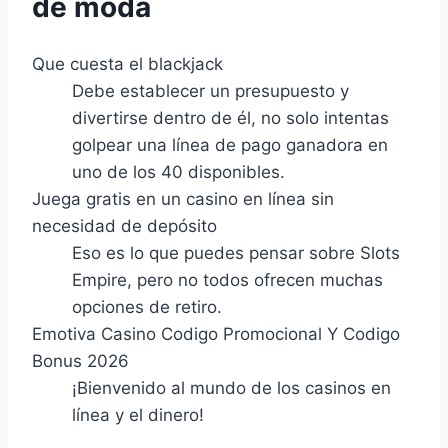
de moda
Que cuesta el blackjack
Debe establecer un presupuesto y
divertirse dentro de él, no solo intentas
golpear una línea de pago ganadora en
uno de los 40 disponibles.
Juega gratis en un casino en línea sin
necesidad de depósito
Eso es lo que puedes pensar sobre Slots
Empire, pero no todos ofrecen muchas
opciones de retiro.
Emotiva Casino Codigo Promocional Y Codigo
Bonus 2026
¡Bienvenido al mundo de los casinos en
línea y el dinero!