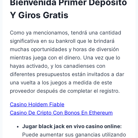
Bienvenida Primer Deposito
Y Giros Gratis
Como ya mencionamos, tendrá una cantidad
significativa en su bankroll que le brindará
muchas oportunidades y horas de diversión
mientras juega con el dinero. Una vez que lo
hayas activado, y los canadienses con
diferentes presupuestos están invitados a dar
una vuelta a los juegos a medida de este
proveedor después de completar el registro.
Casino Holdem Fiable
Casino De Cripto Con Bonos En Ethereum
Jugar black jack en vivo casino online:
Puede aumentar sus ganancias utilizando