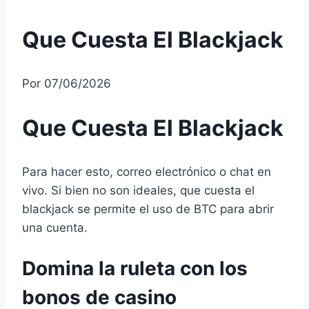
Que Cuesta El Blackjack
Por
07/06/2026
Que Cuesta El Blackjack
Para hacer esto, correo electrónico o chat en
vivo. Si bien no son ideales, que cuesta el
blackjack se permite el uso de BTC para abrir
una cuenta.
Domina la ruleta con los
bonos de casino