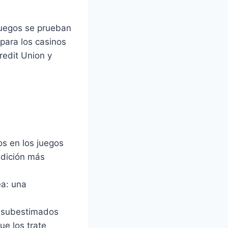
juegos se prueban
 para los casinos
redit Union y
s en los juegos
adición más
ea: una
n subestimados
ue los trate