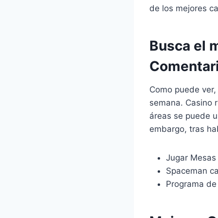
de los mejores ca
Busca el m
Comentari
Como puede ver, 
semana. Casino r
áreas se puede us
embargo, tras hab
Jugar Mesas 
Spaceman cas
Programa de 