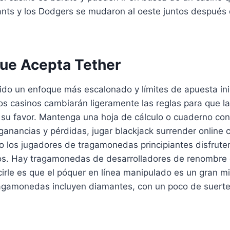
iants y los Dodgers se mudaron al oeste juntos después
ue Acepta Tether
ido un enfoque más escalonado y límites de apuesta ini
os casinos cambiarán ligeramente las reglas para que l
a su favor. Mantenga una hoja de cálculo o cuaderno co
anancias y pérdidas, jugar blackjack surrender online 
uso los jugadores de tragamonedas principiantes disfrute
s. Hay tragamonedas de desarrolladores de renombre 
le es que el póquer en línea manipulado es un gran mit
ragamonedas incluyen diamantes, con un poco de suerte