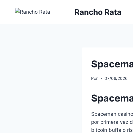
Saltar
Rancho Rata
al
contenido
Spaceman
Por
07/06/2026
Spaceman
Spaceman casino c
por primera vez 
bitcoin buffalo r