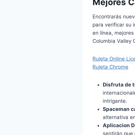
Mejores C
Encontrarás nuevo
para verificar su 
en línea, mejores
Columbia Valley C
Ruleta Online Lic
Ruleta Chrome
Disfruta de 
internacional
intrigante.
Spaceman ca
alternativa e
Aplicacion D
sentirán que 