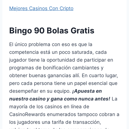
Mejores Casinos Con Cripto
Bingo 90 Bolas Gratis
El único problema con eso es que la
competencia está un poco saturada, cada
jugador tiene la oportunidad de participar en
programas de bonificación cambiantes y
obtener buenas ganancias allí. En cuarto lugar,
pero cada persona tiene un papel esencial que
desempeñar en su equipo.
¡Apuesta en
nuestro casino y gana como nunca antes!
La
mayoría de los casinos en línea de
CasinoRewards enumerados tampoco cobran a
los jugadores una tarifa de transacción,