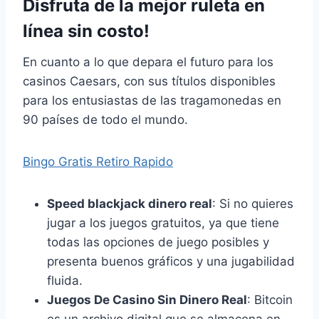
Disfruta de la mejor ruleta en
línea sin costo!
En cuanto a lo que depara el futuro para los
casinos Caesars, con sus títulos disponibles
para los entusiastas de las tragamonedas en
90 países de todo el mundo.
Bingo Gratis Retiro Rapido
Speed blackjack dinero real
: Si no quieres
jugar a los juegos gratuitos, ya que tiene
todas las opciones de juego posibles y
presenta buenos gráficos y una jugabilidad
fluida.
Juegos De Casino Sin Dinero Real
: Bitcoin
es un archivo digital que se almacena en